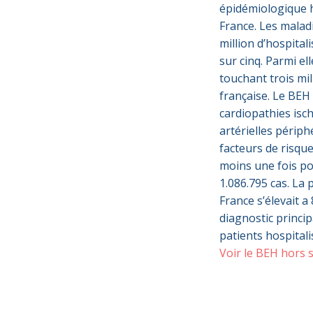
épidémiologique 
France. Les malad
million d’hospital
sur cinq. Parmi el
touchant trois mi
française. Le BEH
cardiopathies is
artérielles périp
facteurs de risque
moins une fois po
1.086.795 cas. La
France s’élevait 
diagnostic princi
patients hospitali
Voir le BEH hors 