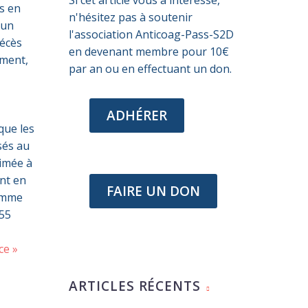
Si cet article vous a intéressé,
s en
n'hésitez pas à soutenir
’un
l'association Anticoag-Pass-S2D
décès
en devenant membre pour 10€
ement,
par an ou en effectuant un don.
ADHÉRER
que les
sés au
timée à
ant en
FAIRE UN DON
comme
055
ce »
ARTICLES RÉCENTS