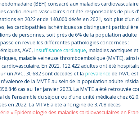
hebdomadaire (BEH) consacré aux maladies cardiovasculaire
ies cardio-neuro-vasculaires ont été responsables de plus d
isations en 2022 et de 140.000 décès en 2021, soit plus d’un 
les, les cardiopathies ischémiques se distinguent particulièr
llions de personnes, soit près de 6% de la population adulte
 passe en revue les différentes pathologies concernées :
chémiques, AVC,
insuffisance cardiaque
, maladies aortiques et
hériques, maladie veineuse thromboembolique (MVTE), ainsi 
 cardiovasculaire. En 2022, 122.422 adultes ont été hospitali
ur un AVC, 30.682 sont décédés et la
prévalence
de l’AVC es
 prévalence de la MVTE au sein de la population adulte résid
a 896.846 cas au 1er janvier 2023. La MVTE a été retrouvée 
pal de l’ensemble du séjour ou d’une unité médicale chez 62.
sés en 2022. La MTVE a été à l’origine de 3.708 décès.
série « Epidémiologie des maladies cardiovasculaires en Fran