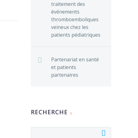
traitement des
l’effort
événements
naire
thromboemboliques
veineux chez les
es dans
patients pédiatriques
coût
0
rds
Partenariat en santé
bolique
et patients
on
partenaires
dies
0
ière
e à une
RECHERCHE