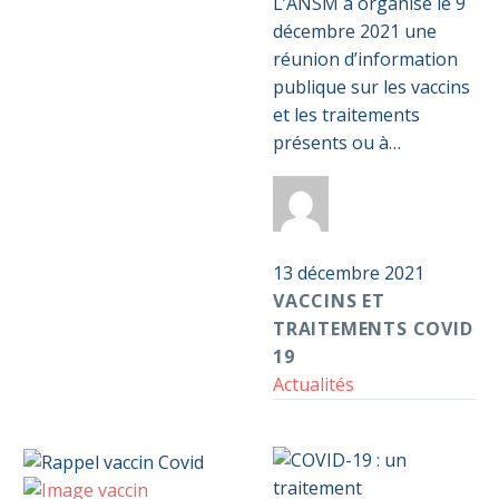
et
L’ANSM a organisé le 9
traitements
décembre 2021 une
COVID
réunion d’information
19
publique sur les vaccins
et les traitements
présents ou à…
Par
Anticoag
Pass S2D
13 décembre 2021
VACCINS ET
TRAITEMENTS COVID
19
Actualités