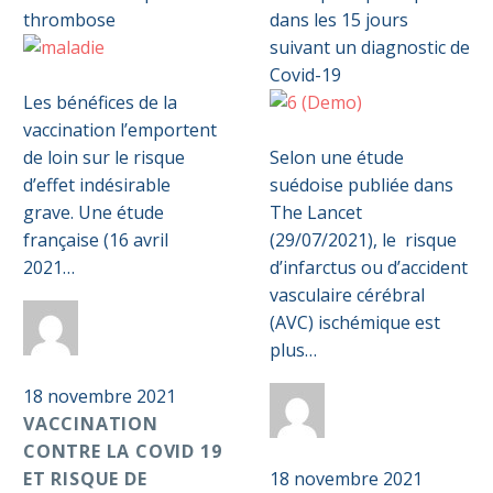
Vaccination
0
contre
Les bénéfices de la
la
Risque
vaccination l’emportent
0
Covid
d’infarctus
de loin sur le risque
Selon une étude
19
ou
d’effet indésirable
suédoise publiée dans
et
d’AVC
grave. Une étude
The Lancet
risque
plus
française (16 avril
(29/07/2021), le risque
de
que
2021…
d’infarctus ou d’accident
thrombose
triplé
vasculaire cérébral
dans
(AVC) ischémique est
Par
Anticoag
les
plus…
Pass S2D
15
18 novembre 2021
jours
Par
Anticoag
VACCINATION
suivant
CONTRE LA COVID 19
Pass S2D
un
ET RISQUE DE
18 novembre 2021
diagnostic