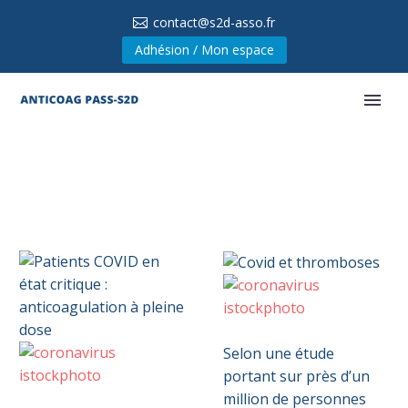
contact@s2d-asso.fr
Adhésion / Mon espace
Covid
0
et
Selon une étude
thromboses
portant sur près d’un
Patients
0
million de personnes