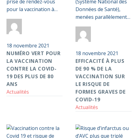
vaccination
90
prise de rendez-vous
(Système National des
contre
%
pour la vaccination à…
Données de Santé),
la
de
menées parallèlement…
Covid-
la
Par
Anticoag
19
vaccination
Par
Anticoag
Pass S2D
des
sur
18 novembre 2021
Pass S2D
plus
le
NUMÉRO VERT POUR
18 novembre 2021
de
risque
LA VACCINATION
EFFICACITÉ À PLUS
80
de
CONTRE LA COVID-
DE 90 % DE LA
ans
formes
19 DES PLUS DE 80
VACCINATION SUR
graves
ANS
LE RISQUE DE
de
Actualités
FORMES GRAVES DE
Covid-
COVID-19
19
Actualités