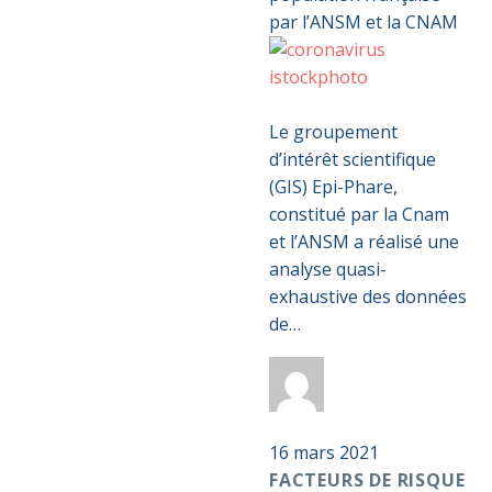
Facteurs
0
de
Le groupement
risque
d’intérêt scientifique
associés
(GIS) Epi-Phare,
à
constitué par la Cnam
l’hospitalisation
et l’ANSM a réalisé une
et
analyse quasi-
au
exhaustive des données
décès
de…
pour
Covid-
Par
Anticoag
19
Pass S2D
:
16 mars 2021
étude
FACTEURS DE RISQUE
réalisée