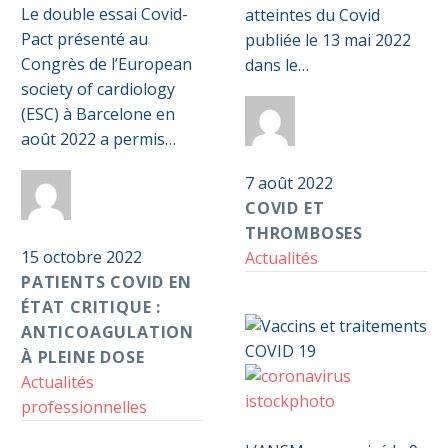
COVID
Le double essai Covid-
atteintes du Covid
en
Pact présenté au
publiée le 13 mai 2022
état
Congrès de l’European
dans le…
critique :
society of cardiology
anticoagulation
(ESC) à Barcelone en
Par
Anticoag
à
août 2022 a permis…
Pass S2D
pleine
7 août 2022
dose
Par
Anticoag
COVID ET
Pass S2D
THROMBOSES
15 octobre 2022
Actualités
PATIENTS COVID EN
ÉTAT CRITIQUE :
ANTICOAGULATION
À PLEINE DOSE
Actualités
professionnelles
Vaccins
0