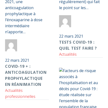
:
quel
2021, une
régulièrement) qui fait
anticoagulation
test
anticoagulation
le point sur les…
prophylactique
faire
prophylactique à
en
?
l’énoxaparine à dose
Par
Anticoag
réanimation
intermédiaire
Pass S2D
n’apporte…
22 mars 2021
TESTS COVID-19 :
Par
Anticoag
QUEL TEST FAIRE ?
Pass S2D
Actualités
22 mars 2021
COVID-19 + :
ANTICOAGULATION
PROPHYLACTIQUE
EN RÉANIMATION
Actualités
professionnelles