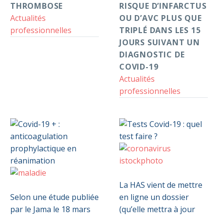
THROMBOSE
RISQUE D’INFARCTUS
de
Actualités
OU D’AVC PLUS QUE
Covid-
professionnelles
TRIPLÉ DANS LES 15
19
JOURS SUIVANT UN
DIAGNOSTIC DE
COVID-19
Actualités
professionnelles
Tests
0
Covid-
Covid-
0
La HAS vient de mettre
19
19
Selon une étude publiée
en ligne un dossier
+
:
par le Jama le 18 mars
(qu’elle mettra à jour