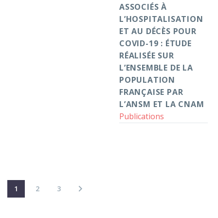
ASSOCIÉS À
sur
L’HOSPITALISATION
l’ensemble
ET AU DÉCÈS POUR
de
COVID-19 : ÉTUDE
la
RÉALISÉE SUR
population
L’ENSEMBLE DE LA
française
POPULATION
par
FRANÇAISE PAR
l’ANSM
L’ANSM ET LA CNAM
et
Publications
la
CNAM
1
2
3