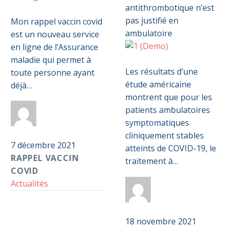
Rappel
0
vaccin
Mon rappel vaccin covid
Covid
est un nouveau service
en ligne de l’Assurance
COVID-
0
maladie qui permet à
19
Les résultats d’une
toute personne ayant
:
étude américaine
déjà…
un
montrent que pour les
traitement
patients ambulatoires
Par
Anticoag
antithrombotique
symptomatiques
Pass S2D
n’est
cliniquement stables
7 décembre 2021
pas
atteints de COVID-19, le
RAPPEL VACCIN
justifié
traitement à…
COVID
en
Actualités
ambulatoire
Par
Anticoag
Pass S2D
18 novembre 2021