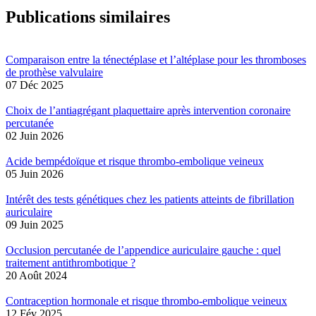
Publications similaires
Comparaison entre la ténectéplase et l’altéplase pour les thromboses
de prothèse valvulaire
07 Déc 2025
Choix de l’antiagrégant plaquettaire après intervention coronaire
percutanée
02 Juin 2026
Acide bempédoïque et risque thrombo-embolique veineux
05 Juin 2026
Intérêt des tests génétiques chez les patients atteints de fibrillation
auriculaire
09 Juin 2025
Occlusion percutanée de l’appendice auriculaire gauche : quel
traitement antithrombotique ?
20 Août 2024
Contraception hormonale et risque thrombo-embolique veineux
12 Fév 2025