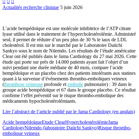



Actualités recherche clinique
5 juin 2026
L’acide bempédoïque est une molécule inhibitrice de l’ATP citrate
lyase utilisé dans le traitement de l’hypercholestérolémie. Administré
seul, il permet de réduire d’un peu plus de 30 % le taux de LDL
cholestérol. Il est mis sur le marché par le Laboratoire Daiichi
Sankyo sous le nom de Nilemdo. Les résultats de l’étude américaine
Clear ont été publiés dans le Jama Cardiology du 27 mai 2026. Cette
étude qui porte sur près de 14.000 patients ayant fait l’objet d’un
suivi pendant une durée médiane de 40 mois, compare l’acide
bempédoïque et un placebo chez des patients intolérants aux statines
quant à la survenue d’événements thrombo-emboliques veineux
(
thrombose veineuse
profonde et
embolie
pulmonaire) : 39 dans le
groupe acide bempédoïque et 67 dans le groupe placebo. Ce résultat
confirme l’effet préventif sur le risque thrombo-embolique des
médicaments hypocholestérolémiants.
Lire l’abstract de l’article publié par le Jama Cardiology (en anglais)
Acide bempédoïque
Etude Clear
Hypercholestérolémie
Jama
Cardiology
Nilemdo (laboratoire Daiichi Sankyo)
Risque thrombo-
embolique veineux