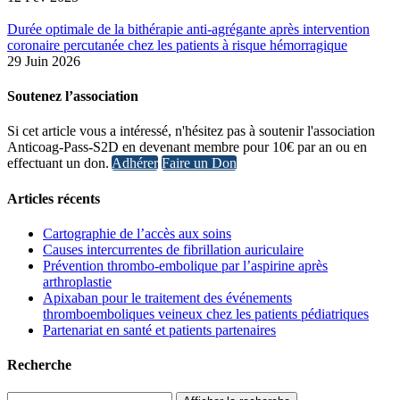
Durée optimale de la bithérapie anti-agrégante après intervention
coronaire percutanée chez les patients à risque hémorragique
29 Juin 2026
Soutenez l’association
Si cet article vous a intéressé, n'hésitez pas à soutenir l'association
Anticoag-Pass-S2D en devenant membre pour 10€ par an ou en
effectuant un don.
Adhérer
Faire un Don
Articles récents
Cartographie de l’accès aux soins
Causes intercurrentes de fibrillation auriculaire
Prévention thrombo-embolique par l’aspirine après
arthroplastie
Apixaban pour le traitement des événements
thromboemboliques veineux chez les patients pédiatriques
Partenariat en santé et patients partenaires
Recherche