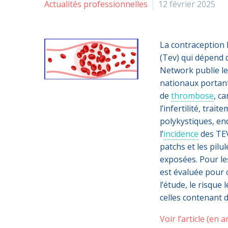
Actualités professionnelles
12 février 2025
La contraception
(Tev) qui dépend 
Network publie le
nationaux portant
de
thrombose
, c
l’infertilité, tr
polykystiques, end
l’
incidence
des TEV
patchs et les pil
exposées. Pour le
est évaluée pour c
l’étude, le risque
celles contenant 
Voir l’article (en a