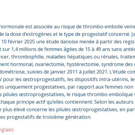
 hormonale est associée au risque de thrombo-embolie vein
de la dose d’estrogènes et le type de progestatif concerné. 
 10 février 2025 une étude danoise menée à partir des regis
 sur 1,4 millions de femmes âgées de 15 à 49 ans sans anté
ancer, thrombophilie, maladies hépatiques ou rénales, trait
aitement hormonal, ovariectomie, hystérectomie, syndrome des
ométriose, suivies de janvier 2011 à juillet 2021. L’étude c
 pour les œstroprogestatifs, les dispositifs intra-utérins, le
ules uniquement progestatives, par rapport aux femmes non
s pilules œstroprogestatives, le risque thrombo-embolique
haque principe actif qu’elles contiennent. Selon les auteurs
 le plus élevé concerne les pilules œstroprogestatives, en part
des progestatifs de troisième génération.
nglais)