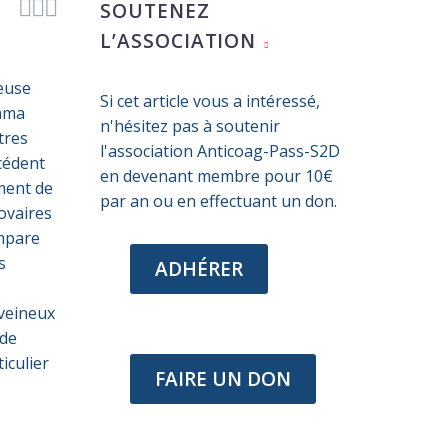



SOUTENEZ
L’ASSOCIATION
euse
Si cet article vous a intéressé,
Jama
n'hésitez pas à soutenir
tres
l'association Anticoag-Pass-S2D
cédent
en devenant membre pour 10€
ement de
par an ou en effectuant un don.
 ovaires
ompare
s
ADHÉRER
 veineux
 de
iculier
FAIRE UN DON