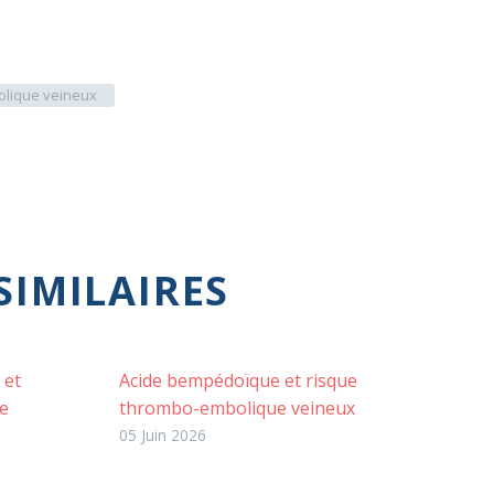
lique veineux
SIMILAIRES
 et
Acide bempédoïque et risque
e
thrombo-embolique veineux
05 Juin 2026