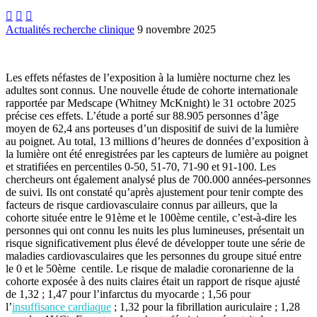



Actualités recherche clinique
9 novembre 2025
Les effets néfastes de l’exposition à la lumière nocturne chez les
adultes sont connus. Une nouvelle étude de cohorte internationale
rapportée par Medscape (Whitney McKnight) le 31 octobre 2025
précise ces effets. L’étude a porté sur 88.905 personnes d’âge
moyen de 62,4 ans porteuses d’un dispositif de suivi de la lumière
au poignet. Au total, 13 millions d’heures de données d’exposition à
la lumière ont été enregistrées par les capteurs de lumière au poignet
et stratifiées en percentiles 0-50, 51-70, 71-90 et 91-100. Les
chercheurs ont également analysé plus de 700.000 années-personnes
de suivi. Ils ont constaté qu’après ajustement pour tenir compte des
facteurs de risque cardiovasculaire connus par ailleurs, que la
cohorte située entre le 91ème et le 100ème centile, c’est-à-dire les
personnes qui ont connu les nuits les plus lumineuses, présentait un
risque significativement plus élevé de développer toute une série de
maladies cardiovasculaires que les personnes du groupe situé entre
le 0 et le 50ème centile. Le risque de maladie coronarienne de la
cohorte exposée à des nuits claires était un rapport de risque ajusté
de 1,32 ; 1,47 pour l’infarctus du myocarde ; 1,56 pour
l’
insuffisance cardiaque
; 1,32 pour la fibrillation auriculaire ; 1,28