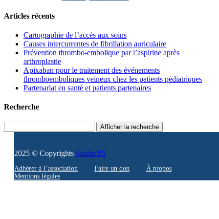
Articles récents
Cartographie de l’accès aux soins
Causes intercurrentes de fibrillation auriculaire
Prévention thrombo-embolique par l’aspirine après
arthroplastie
Apixaban pour le traitement des événements
thromboemboliques veineux chez les patients pédiatriques
Partenariat en santé et patients partenaires
Recherche
Afficher la recherche
2025 © Copyrights
Studio 95
Adhérer à l’association
Faire un don
À propos
Mentions légales