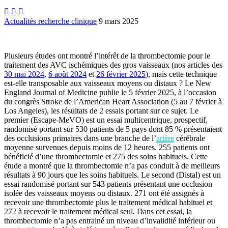



Actualités recherche clinique
9 mars 2025
Plusieurs études ont montré l’intérêt de la thrombectomie pour le
traitement des AVC ischémiques des gros vaisseaux (nos articles des
30 mai 2024
,
6 août 2024
et
26 février 2025
), mais cette technique
est-elle transposable aux vaisseaux moyens ou distaux ? Le New
England Journal of Medicine publie le 5 février 2025, à l’occasion
du congrès Stroke de l’American Heart Association (5 au 7 février à
Los Angeles), les résultats de 2 essais portant sur ce sujet. Le
premier (Escape-MeVO) est un essai multicentrique, prospectif,
randomisé portant sur 530 patients de 5 pays dont 85 % présentaient
des occlusions primaires dans une branche de l’
artère
cérébrale
moyenne survenues depuis moins de 12 heures. 255 patients ont
bénéficié d’une thrombectomie et 275 des soins habituels. Cette
étude a montré que la thrombectomie n’a pas conduit à de meilleurs
résultats à 90 jours que les soins habituels. Le second (Distal) est un
essai randomisé portant sur 543 patients présentant une occlusion
isolée des vaisseaux moyens ou distaux. 271 ont été assignés à
recevoir une thrombectomie plus le traitement médical habituel et
272 à recevoir le traitement médical seul. Dans cet essai, la
thrombectomie n’a pas entrainé un niveau d’invalidité inférieur ou