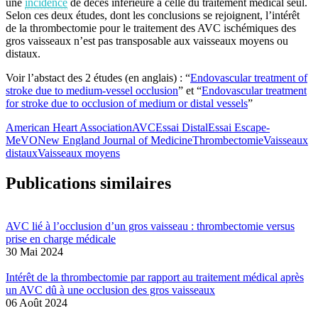
une
incidence
de décès inférieure à celle du traitement médical seul.
Selon ces deux études, dont les conclusions se rejoignent, l’intérêt
de la thrombectomie pour le traitement des AVC ischémiques des
gros vaisseaux n’est pas transposable aux vaisseaux moyens ou
distaux.
Voir l’abstact des 2 études (en anglais) : “
Endovascular treatment of
stroke due to medium-vessel occlusion
” et “
Endovascular treatment
for stroke due to occlusion of medium or distal vessels
”
American Heart Association
AVC
Essai Distal
Essai Escape-
MeVO
New England Journal of Medicine
Thrombectomie
Vaisseaux
distaux
Vaisseaux moyens
Publications similaires
AVC lié à l’occlusion d’un gros vaisseau : thrombectomie versus
prise en charge médicale
30 Mai 2024
Intérêt de la thrombectomie par rapport au traitement médical après
un AVC dû à une occlusion des gros vaisseaux
06 Août 2024