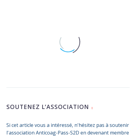
Un manifeste pour défendre les
droits des femmes en Santé
20 Jan 2025
Particularités du risque
cardiovasculaire chez la femme
SOUTENEZ L’ASSOCIATION
26 Jan 2026
Des biais sexistes
Si cet article vous a intéressé, n'hésitez pas à soutenir
compromettent la santé des
l'association Anticoag-Pass-S2D en devenant membre
femmes
14 Mar 2025