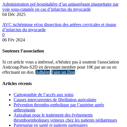
Administration pré-hospitalière d’un antiagrégant plaquettaire par
voie sous-cutanée en cas d’infarctus du myocarde
04 Déc 2025
AVC ischémique et/ou dissection des artères cervicales et risque
d’infarctus du myocarde
0
06 Fév 2024
Soutenez l’association
Si cet article vous a intéressé, n'hésitez pas à soutenir l'association
Anticoag-Pass-S2D en devenant membre pour 10€ par an ou en
effectuant un don.
Adhérer
Faire un Don
Articles récents
Cartographie de l’accès aux soins
Causes intercurrentes de fibrillation auriculaire
Prévention thrombo-embolique par l’aspirine après
arthroplastie
Apixaban pour le traitement des événements
thromboemboliques veineux chez les patients pédiatriques
Partenariat en santé et patients partenaires