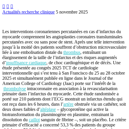



Actualités recherche clinique
5 novembre 2025
Les interventions coronariennes percutanées en cas d’infarctus du
myocarde comprennent les angioplasties coronaires transluminales
percutanées avec ou sans pose de stent. Après une telle intervention
jusqu’à la moitié des patients souffrent d’obstruction microvasculaire
liée à une embolisation distale du
thrombus
, entraînant un
élargissement de la taille de l’infarctus et des risques augmentés
d’
insuffisance cardiaque
, de choc cardiogénique et de décès. Une
étude présentée au congrès 2025 TCT de cardiologie
interventionnelle qui s’est tenu à San Francisco du 25 au 28 octobre
2025 et simultanément publiée en ligne dans le Journal of the
American College of Cardiology (Jaac) porte sur l’intérêt de la
thrombolyse
intracoronaire en association à la revascularisation
primaire dans l’infarctus du myocarde. Cette étude randomisée a
porté sur 210 patients dont l’ECG montrait un infarctus étendu qui
ont reçu dans les 6 heures, dans l’
artère
obstruée via un cathéter, soit
deux doses faibles d’
altéplase
– glycoprotéine qui active la
biotransformation du plasminogène en plasmine, entrainant la
dissolution du
caillot
sanguin de fibrine –, soit un placébo. Le critère
primaire d’efficacité a concerné 53,3 % des patients du groupe