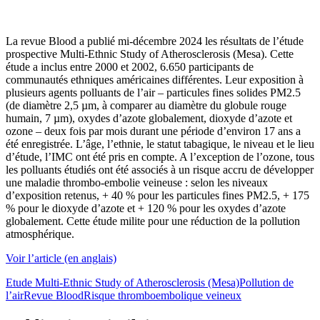
La revue Blood a publié mi-décembre 2024 les résultats de l’étude
prospective Multi-Ethnic Study of Atherosclerosis (Mesa). Cette
étude a inclus entre 2000 et 2002, 6.650 participants de
communautés ethniques américaines différentes. Leur exposition à
plusieurs agents polluants de l’air – particules fines solides PM2.5
(de diamètre 2,5 µm, à comparer au diamètre du globule rouge
humain, 7 µm), oxydes d’azote globalement, dioxyde d’azote et
ozone – deux fois par mois durant une période d’environ 17 ans a
été enregistrée. L’âge, l’ethnie, le statut tabagique, le niveau et le lieu
d’étude, l’IMC ont été pris en compte. A l’exception de l’ozone, tous
les polluants étudiés ont été associés à un risque accru de développer
une maladie thrombo-embolie veineuse : selon les niveaux
d’exposition retenus, + 40 % pour les particules fines PM2.5, + 175
% pour le dioxyde d’azote et + 120 % pour les oxydes d’azote
globalement. Cette étude milite pour une réduction de la pollution
atmosphérique.
Voir l’article (en anglais)
Etude Multi-Ethnic Study of Atherosclerosis (Mesa)
Pollution de
l’air
Revue Blood
Risque thromboembolique veineux