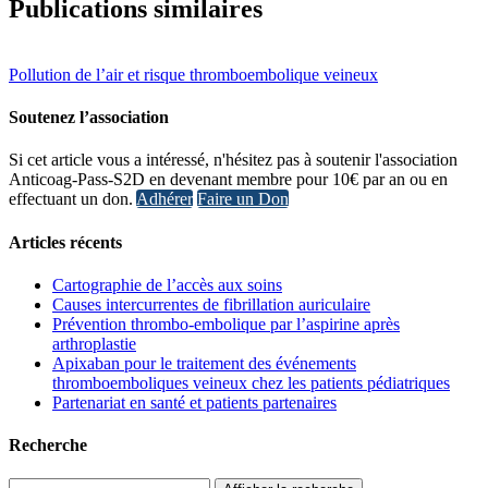
Publications similaires
Pollution de l’air et risque thromboembolique veineux
Déterminants moléculaires du risque de récidive de maladie thrombo
Soutenez l’association
27 Août 2025
Si cet article vous a intéressé, n'hésitez pas à soutenir l'association
Rôle de l’aspirine dans la réduction de la sténose aortique
Anticoag-Pass-S2D en devenant membre pour 10€ par an ou en
27 Mar 2026
effectuant un don.
Adhérer
Faire un Don
Articles récents
Cartographie de l’accès aux soins
Causes intercurrentes de fibrillation auriculaire
Prévention thrombo-embolique par l’aspirine après
arthroplastie
Apixaban pour le traitement des événements
thromboemboliques veineux chez les patients pédiatriques
Partenariat en santé et patients partenaires
Recherche