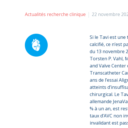
Actualités recherche clinique
22 novembre 20
Si le Tavi est un
calcifié, ce n’est 
du 13 novembre 2
Torsten P. Vahl, M
and Valve Center 
Transcatheter Car
ans de l’essai Ali
atteints d’insuff
chirurgical. Le Ta
allemande JenaVale
% à un an, est re
taux d’AVC non inv
invalidant est pas