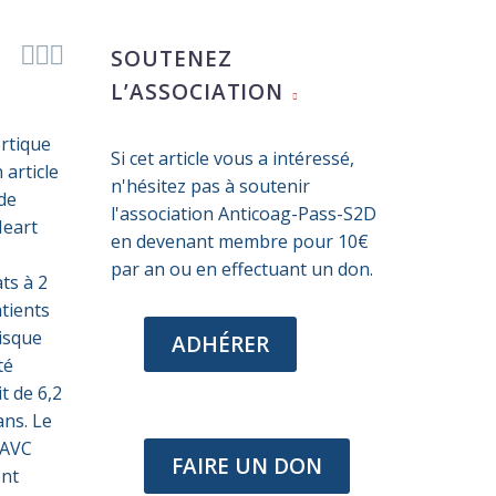



SOUTENEZ
L’ASSOCIATION
ortique
Si cet article vous a intéressé,
 article
n'hésitez pas à soutenir
de
l'association Anticoag-Pass-S2D
Heart
en devenant membre pour 10€
par an ou en effectuant un don.
ts à 2
atients
isque
ADHÉRER
té
t de 6,2
ans. Le
d’AVC
FAIRE UN DON
ent