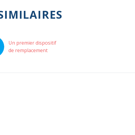
SIMILAIRES
Un premier dispositif
de remplacement
valvulaire aortique par
voie transcathéter
(TAVR) à l’essai