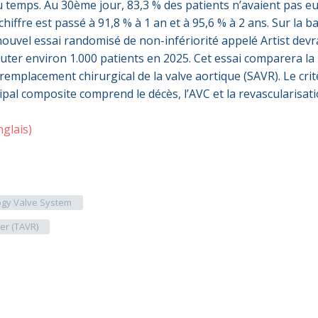
du temps. Au 30ème jour, 83,3 % des patients n’avaient pas e
chiffre est passé à 91,8 % à 1 an et à 95,6 % à 2 ans. Sur la b
nouvel essai randomisé de non-infériorité appelé Artist devr
ter environ 1.000 patients en 2025. Cet essai comparera la
remplacement chirurgical de la valve aortique (SAVR). Le cri
ipal composite comprend le décès, l’AVC et la revascularisat
nglais)
logy Valve System
er (TAVR)