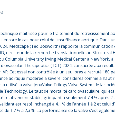
24
e technique maîtrisée pour le traitement du rétrécissement a
pas encore le cas pour celui de l’insuffisance aortique. Dans un
024, Medscape (Ted Bosworth) rapporte la communication 
D, directeur de la recherche translationnelle au Structural 
du Columbia University Irving Medical Center à New York, à
diovascular Therapeutics (TCT) 2024, consacrée aux résulta
gn AR. Cet essai non contrôlée à un seul bras a recruté 180 p
isance aortique modérée à sévère, considérés comme à haut r
vi a utilisé la valve JenaValve Trilogy Valve System de la socié
 Technology. Le taux de mortalité cardiovasculaire, qui étai
sté relativement stable, grimpant à seulement 7,4 % après 2 
alidant est resté inchangé à 4,1 % de l’année 1 à 2 et celui 
sé de 1,7 % à 2,3 %. La performance de la valve s’est égalem