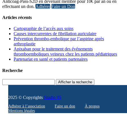
Anticoag-Pass-S2D en devenant membre pour 10€ par an ou en
effectuant un don.
Adhérer
Faire un Don
Articles récents
Cartographie de l’accès aux soins
Causes intercurrentes de fibrillation auriculaire
Prévention thrombo-embolique par l’aspirine après
arthroplastie
Apixaban pour le traitement des événements
thromboemboliques veineux chez les patients pédiatriques
Partenariat en santé et patients partenaires
Recherche
Afficher la recherche
2025 © Copyrights
Studio 95
Adhérer à l’association
Faire un don
À propos
Mentions légales