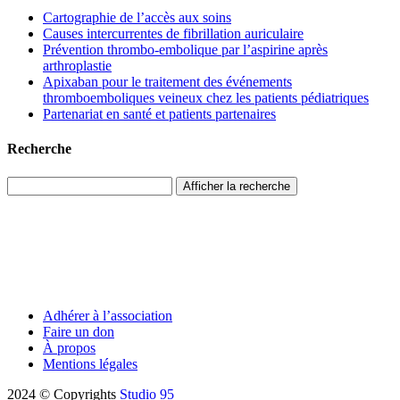
Cartographie de l’accès aux soins
Causes intercurrentes de fibrillation auriculaire
Prévention thrombo-embolique par l’aspirine après
arthroplastie
Apixaban pour le traitement des événements
thromboemboliques veineux chez les patients pédiatriques
Partenariat en santé et patients partenaires
Recherche
Afficher la recherche
Adhérer à l’association
Faire un don
À propos
Mentions légales
2024 © Copyrights
Studio 95