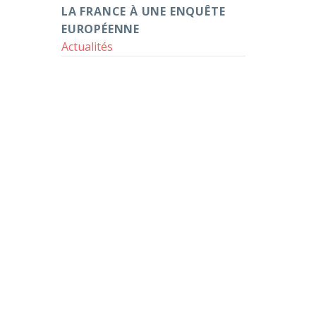
première
LA FRANCE À UNE ENQUÊTE
participation
EUROPÉENNE
de
Actualités
la
France
à
une
enquête
européenne