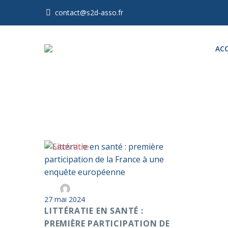
contact@s2d-asso.fr
ACC
Littératie
Par
Anticoag Pass S2D
en
27 mai 2024
santé
LITTÉRATIE EN SANTÉ :
:
PREMIÈRE PARTICIPATION DE