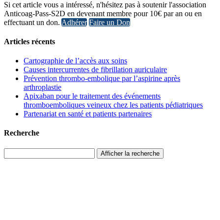
Si cet article vous a intéressé, n'hésitez pas à soutenir l'association
Anticoag-Pass-S2D en devenant membre pour 10€ par an ou en
effectuant un don.
Adhérer
Faire un Don
Articles récents
Cartographie de l’accès aux soins
Causes intercurrentes de fibrillation auriculaire
Prévention thrombo-embolique par l’aspirine après
arthroplastie
Apixaban pour le traitement des événements
thromboemboliques veineux chez les patients pédiatriques
Partenariat en santé et patients partenaires
Recherche
Afficher la recherche