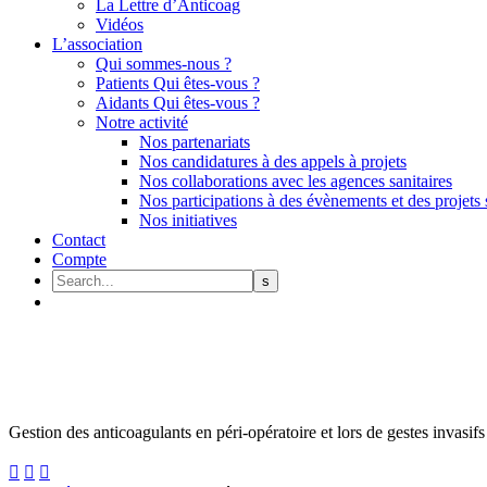
La Lettre d’Anticoag
Vidéos
L’association
Qui sommes-nous ?
Patients Qui êtes-vous ?
Aidants Qui êtes-vous ?
Notre activité
Nos partenariats
Nos candidatures à des appels à projets
Nos collaborations avec les agences sanitaires
Nos participations à des évènements et des projets 
Nos initiatives
Contact
Compte
Gestion des anticoagulants en péri-opératoire et lors de gestes invasifs


