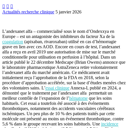



Actualités recherche clinique
5 janvier 2026
L’andexanet alfa – commercialisé sous le nom d’Ondexxya en
Europe – est un antagoniste des inhibiteurs du facteur Xa de la
coagulation
(apixaban, rivaroxaban) utilisé en cas d’hémorragie
grave en lien avec ces AOD. Encore en cours de test, l’andexanet
alfa a reçu en avril 2019 une autorisation de mise sur le marché
conditionnelle pour utilisation en perfusion à l’hôpital. Dans un
article publié le 22 décembre Medscape (Brian Owens) annonce que
le laboratoire pharmaceutique AstraZeneca retire volontairement
l’andexanet alfa du marché américain. Ce médicament avait
initialement reçu l’approbation de la FDA en 2018, selon la
procédure d’approbation accélérée, sur la base d’études menées chez
des volontaires sains. L’
essai clinique
Annexa-I, publié en 2024, a
démontré que le traitement par l’andexanet alfa permettait un
meilleur contrôle de l’expansion de l’
hématome
que les soins
habituels. Cet essai a toutefois été associé à des événements
thrombotiques, notamment des accidents vasculaires cérébraux
ischémiques. Un peu plus de 10 % des patients traités par cette
molécule ont présenté au moins un événement thrombotique, contre
5,6 % dans le groupe recevant les soins habituels. Une
incidence