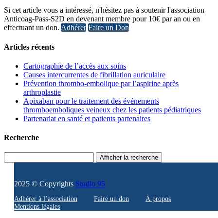
Si cet article vous a intéressé, n'hésitez pas à soutenir l'association
Anticoag-Pass-S2D en devenant membre pour 10€ par an ou en
effectuant un don.
Adhérer
Faire un Don
Articles récents
Cartographie de l’accès aux soins
Causes intercurrentes de fibrillation auriculaire
Prévention thrombo-embolique par l’aspirine après
arthroplastie
Apixaban pour le traitement des événements
thromboemboliques veineux chez les patients pédiatriques
Partenariat en santé et patients partenaires
Recherche
Afficher la recherche
2025 © Copyrights
Studio 95
Adhérer à l’association
Faire un don
À propos
Mentions légales