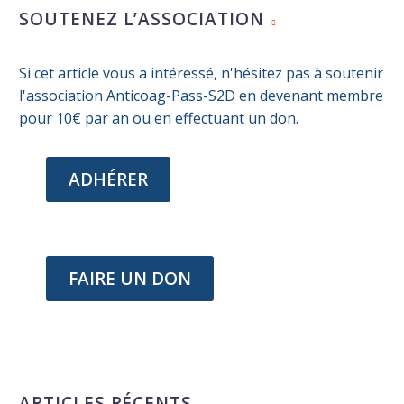
le zona au plan cardiovasculaire
SOUTENEZ L’ASSOCIATION
17 Avr 2026
Intérêt de la vaccination contre
Si cet article vous a intéressé, n'hésitez pas à soutenir
le zona au plan cardiovasculaire
l'association Anticoag-Pass-S2D en devenant membre
13 Mai 2025
pour 10€ par an ou en effectuant un don.
Vaccination des séniors :
recommandations 2025
07 Jan 2025
ADHÉRER
Vaccination contre le zona : un
outil d’aide à la décision
11 Juil 2025
FAIRE UN DON
ARTICLES RÉCENTS