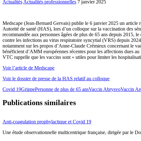
Actualités
Actualités professionnelles
7 janvier 2025
Medscape (Jean-Bernard Gervais) publie le 6 janvier 2025 un article 
Autorité de santé (HAS), lors d’un colloque sur la vaccination des sé
recommandée aux personnes âgées de plus de 65 ans depuis 2015, le ca
contre les infections au virus respiratoire syncytial (VRS) depuis 20
notamment sur les propos d’Anne-Claude Crémieux concernant le vacci
bénéficient d’AMM européennes récentes pour les affections dues au
VTC rappelle que les vaccins sont « utiles pour limiter les hospitalisati
Voir l’article de Medscape
Voir le dossier de presse de la HAS relatif au colloque
Covid 19
Grippe
Personne de plus de 65 ans
Vaccin Abrysvo
Vaccin A
Publications similaires
Anti-coagulation prophylactique et Covid 19
Une étude observationnelle multicentrique française, dirigée par le 