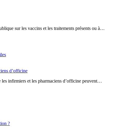
ique sur les vaccins et les traitements présents ou à…
iles
iens d’officine
ue les infirmiers et les pharmaciens d’officine peuvent…
tion ?