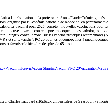
relatif à la présentation de la professeure Anne-Claude Crémieux, prés
niors, organisé par l’Académie nationale de médecine, en partenariat av
lendrier vaccinal pour 2025, compte 4 nouvelles vaccinations pour les 
24 et un nouveau vaccin contre le pneumocoque, toutes pathologies aux 
n Shingrix contre le zona, sur les vaccins protéiques recombinants (
 VRS et sur le vaccin VPC 20 pour les pneumopathies à pneumocoques. 
ons et favoriser le bien-être des plus de 65 ans ».
rexvy
Vaccin mResvia
Vaccin Shingrix
Vaccin VPC 20
Vaccination
Virus 
Docteur Charles Tacquard (Hôpitaux universitaires de Strasbourg) a mon