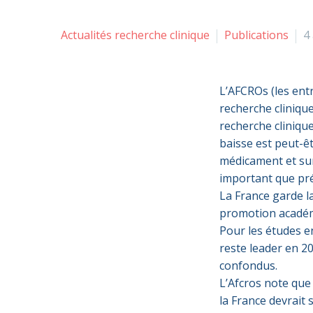
Actualités recherche clinique
Publications
4
L’AFCROs (les entr
recherche cliniqu
recherche clinique
baisse est peut-ê
médicament et sur
important que pré
La France garde l
promotion académ
Pour les études e
reste leader en 2
confondus.
L’Afcros note que
la France devrait 