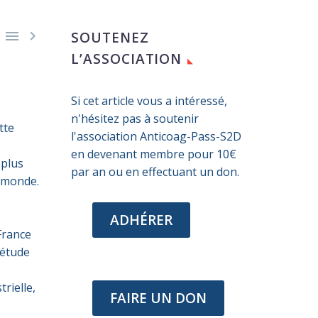


SOUTENEZ
L’ASSOCIATION
a
Si cet article vous a intéressé,
n'hésitez pas à soutenir
tte
l'association Anticoag-Pass-S2D
en devenant membre pour 10€
 plus
par an ou en effectuant un don.
u monde.
à
ADHÉRER
France
’étude
rielle,
FAIRE UN DON