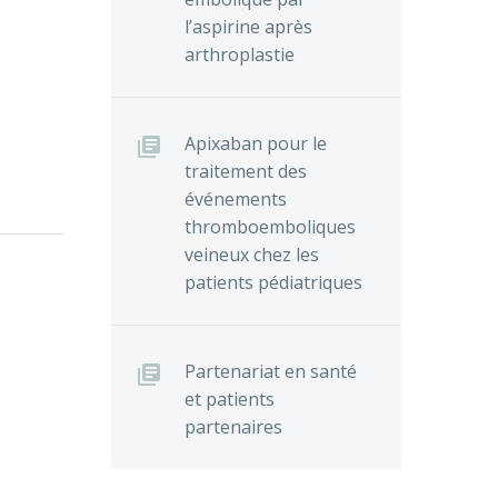
l’aspirine après
arthroplastie
Apixaban pour le
traitement des
 Les
événements
che
thromboemboliques
veineux chez les
cherche
patients pédiatriques
ning
Partenariat en santé
 pour
et patients
0
ations
partenaires