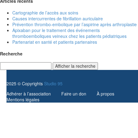
Articles récents
Cartographie de l’accès aux soins
Causes intercurrentes de fibrillation auriculaire
Prévention thrombo-embolique par l’aspirine après arthroplastie
Apixaban pour le traitement des événements
thromboemboliques veineux chez les patients pédiatriques
Partenariat en santé et patients partenaires
Recherche
Afficher la recherche
2025 © Copyrights
Studio 95
Adhérer à l’association
Faire un don
À propos
Mentions légales