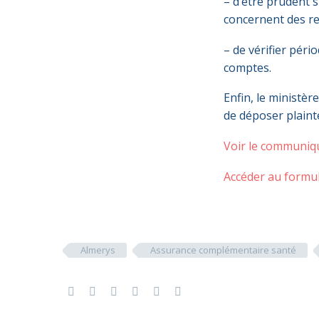
– d’être prudent su
concernent des r
– de vérifier péri
comptes.
Enfin, le ministèr
de déposer plainte
Voir le communiq
Accéder au formul
Almerys
Assurance complémentaire santé