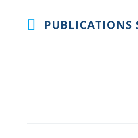
PUBLICATIONS 
Complémentaires santé :
cyberattaque contre deux
0
opérateurs de tiers payant