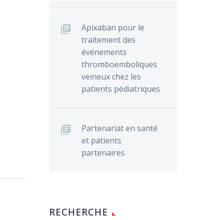
Apixaban pour le
traitement des
événements
thromboemboliques
veineux chez les
patients pédiatriques
Partenariat en santé
et patients
partenaires
eurs de
es
ns et
es
le
RECHERCHE
0