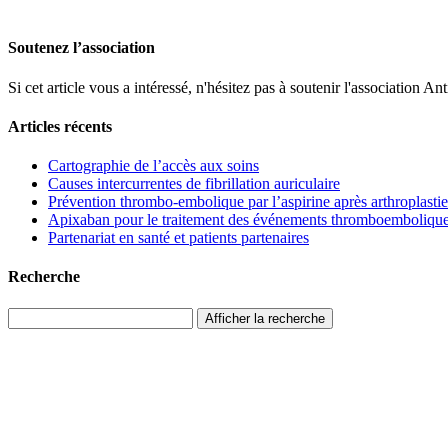
Soutenez l’association
Si cet article vous a intéressé, n'hésitez pas à soutenir l'associati
Articles récents
Cartographie de l’accès aux soins
Causes intercurrentes de fibrillation auriculaire
Prévention thrombo-embolique par l’aspirine après arthroplastie
Apixaban pour le traitement des événements thromboemboliques 
Partenariat en santé et patients partenaires
Recherche
Afficher la recherche