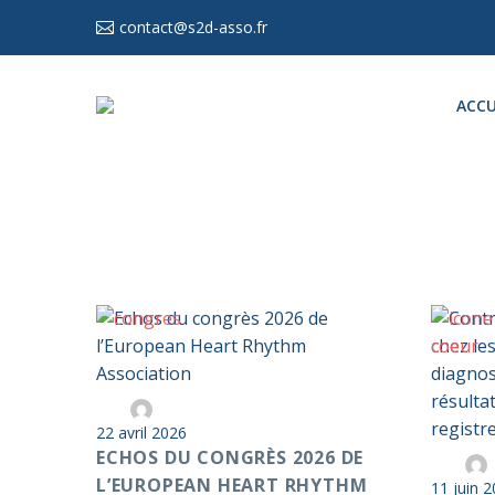
contact@s2d-asso.fr
ACCU
Echos
Par
Anticoag Pass S2D
du
22 avril 2026
congrès
Con
ECHOS DU CONGRÈS 2026 DE
2026
pré
L’EUROPEAN HEART RHYTHM
11 juin 