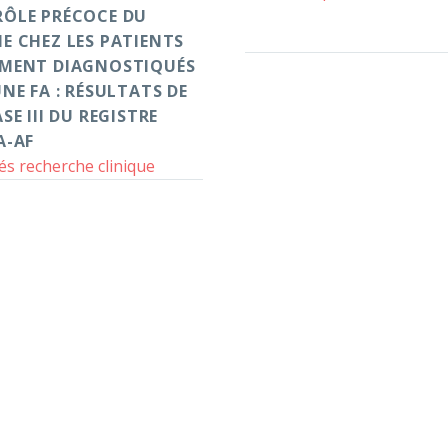
charge
ÔLE PRÉCOCE DU
hme
de
E CHEZ LES PATIENTS
z
la
MENT DIAGNOSTIQUÉS
FA
NE FA : RÉSULTATS DE
ients
SE III DU REGISTRE
cemment
A-AF
gnostiqués
tés recherche clinique
c
e
ultats
se
istre