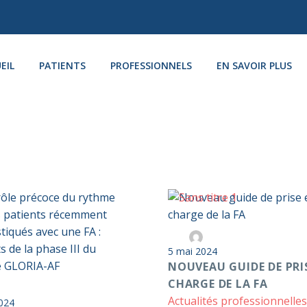
EIL
PATIENTS
PROFESSIONNELS
EN SAVOIR PLUS
Nouveau
Par
Anticoag Pass S2
guide
5 mai 2024
de
NOUVEAU GUIDE DE PRI
trôle
prise
CHARGE DE LA FA
Par
Anticoag Pass S2D
coce
en
Actualités professionnelles
2024