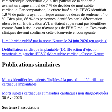
caractéristique concernait 2,2 % des patients de la cohorte qui
avaient un risque annuel de 7 % de décéder de mort subite
cardiaque. Par comparaison, le critère basé sur la FEVG identifiait
1,9 % de patients ayant un risque annuel de décès de seulement 4,6
%. Bien plus, 86 % des personnes identifiées par la déformation
observée sur la dérivation aVL n’étaient auparavant pas identifiées
comme étant à risque car n’ayant pas de FEVG réduite. Des essais
cliniques devront confirmer cette découverte encourageante.
Lire l’article publié par la revue Nature le 24 juin 2026 (en anglais)
Défibrillateur cardiaque implantable (DCI)
Fraction d’éjection
ventriculaire gauche (FEVG)
Mort subite cardiaque
Revue Nature
Publications similaires
Mieux identifier les patients éligibles à la pose d’un défibrillateur
cardiaque implantable
Morts subites cardiaques et maladies cardiaques non diagnostiquées
30 Avr 2026
Soutenez l’association