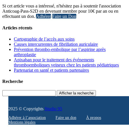
Si cet article vous a intéressé, n'hésitez pas à soutenir l'association
Anticoag-Pass-S2D en devenant membre pour 10€ par an ou en
effectuant un don.
Adhérer
Faire un Don
Articles récents
Cartographie de l’accès aux soins
Causes intercurrentes de fibrillation auriculaire
Prévention thrombo-embolique par l’aspirine après
arthroplastie
Apixaban pour le traitement des événements
thromboemboliques veineux chez les patients pédiatriques
Partenariat en santé et patients partenaires
Recherche
Afficher la recherche
2025 © Copyrights
Studio 95
Adhérer à l’association
Faire un don
À propos
Mentions légales