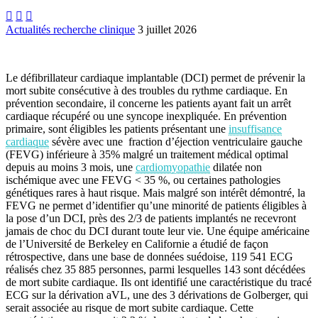



Actualités recherche clinique
3 juillet 2026
Le défibrillateur cardiaque implantable (DCI) permet de prévenir la
mort subite consécutive à des troubles du rythme cardiaque. En
prévention secondaire, il concerne les patients ayant fait un arrêt
cardiaque récupéré ou une syncope inexpliquée. En prévention
primaire, sont éligibles les patients présentant une
insuffisance
cardiaque
sévère avec une fraction d’éjection ventriculaire gauche
(FEVG) inférieure à 35% malgré un traitement médical optimal
depuis au moins 3 mois, une
cardiomyopathie
dilatée non
ischémique avec une FEVG < 35 %, ou certaines pathologies
génétiques rares à haut risque. Mais malgré son intérêt démontré, la
FEVG ne permet d’identifier qu’une minorité de patients éligibles à
la pose d’un DCI, près des 2/3 de patients implantés ne recevront
jamais de choc du DCI durant toute leur vie. Une équipe américaine
de l’Université de Berkeley en Californie a étudié de façon
rétrospective, dans une base de données suédoise, 119 541 ECG
réalisés chez 35 885 personnes, parmi lesquelles 143 sont décédées
de mort subite cardiaque. Ils ont identifié une caractéristique du tracé
ECG sur la dérivation aVL, une des 3 dérivations de Golberger, qui
serait associée au risque de mort subite cardiaque. Cette