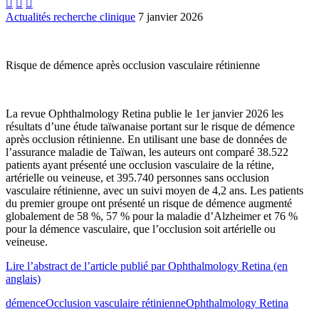



Actualités recherche clinique
7 janvier 2026
Risque de démence après occlusion vasculaire rétinienne
La revue Ophthalmology Retina publie le 1er janvier 2026 les
résultats d’une étude taïwanaise portant sur le risque de démence
après occlusion rétinienne. En utilisant une base de données de
l’assurance maladie de Taïwan, les auteurs ont comparé 38.522
patients ayant présenté une occlusion vasculaire de la rétine,
artérielle ou veineuse, et 395.740 personnes sans occlusion
vasculaire rétinienne, avec un suivi moyen de 4,2 ans. Les patients
du premier groupe ont présenté un risque de démence augmenté
globalement de 58 %, 57 % pour la maladie d’Alzheimer et 76 %
pour la démence vasculaire, que l’occlusion soit artérielle ou
veineuse.
Lire l’abstract de l’article publié par Ophthalmology Retina (en
anglais)
démence
Occlusion vasculaire rétinienne
Ophthalmology Retina