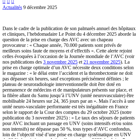



Actualités
9 décembre 2025
Dans le cadre de la publication de son palmarès annuel des hôpitaux
et cliniques, l’hebdomadaire Le Point du 4 décembre 2025 aborde la
question de la prise en charge des AVC avec un chapeau
provocateur : « Chaque année, 70.000 patients sont privés de
meilleurs soins faute de moyens et d’effectifs ». Cette alerte rejoint
celles évoquées à l’occasion de la Journée mondiale de l’AVC (voir
nos publications des
3 novembre 2025
et
21 novembre 2025
). La
prise en charge optimale d’un AVC nécessite deux conditions selon
le magazine : « le délai entre l’accident et la thrombectomie ne doit
pas dépasser six heures, sauf exceptions précisément définies ; le
plateau de neuroradiologie interventionnelle doit être doté en
permanence de médecins et de manipulateurs présents sur place, et
la filière allant du Samu jusqu’à l’UNV (unité neurovasculaire) être
mobilisable 24 heures sur 24, 365 jours par an ». Mais l’accès à une
unité neuro-vasculaire performante est très inégalitaire en France
selon le rapport de la Cour des comptes du 29 octobre 2025 (notre
publication du 3 novembre 2025) : « Le taux des séjours de patients
pour AVC incluant un passage en UNV (soins intensifs et/ou soins
non intensifs) ne dépasse pas 50 %, tous types d’AVC confondus,
loin de l’objectif visé d’une prise en charge systématique en UNV