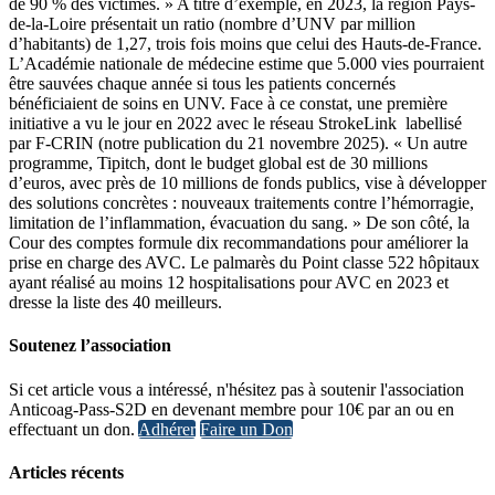
de 90 % des victimes. » A titre d’exemple, en 2023, la région Pays-
de-la-Loire présentait un ratio (nombre d’UNV par million
d’habitants) de 1,27, trois fois moins que celui des Hauts-de-France.
L’Académie nationale de médecine estime que 5.000 vies pourraient
être sauvées chaque année si tous les patients concernés
bénéficiaient de soins en UNV. Face à ce constat, une première
initiative a vu le jour en 2022 avec le réseau StrokeLink labellisé
par F-CRIN (notre publication du 21 novembre 2025). « Un autre
programme, Tipitch, dont le budget global est de 30 millions
d’euros, avec près de 10 millions de fonds publics, vise à développer
des solutions concrètes : nouveaux traitements contre l’hémorragie,
limitation de l’inflammation, évacuation du sang. » De son côté, la
Cour des comptes formule dix recommandations pour améliorer la
prise en charge des AVC. Le palmarès du Point classe 522 hôpitaux
ayant réalisé au moins 12 hospitalisations pour AVC en 2023 et
dresse la liste des 40 meilleurs.
Soutenez l’association
Si cet article vous a intéressé, n'hésitez pas à soutenir l'association
Anticoag-Pass-S2D en devenant membre pour 10€ par an ou en
effectuant un don.
Adhérer
Faire un Don
Articles récents