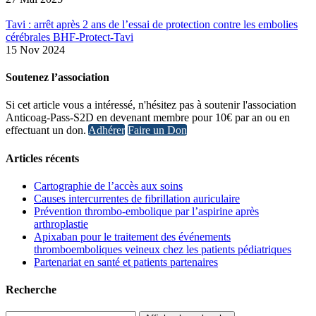
Tavi : arrêt après 2 ans de l’essai de protection contre les embolies
cérébrales BHF-Protect-Tavi
15 Nov 2024
Soutenez l’association
Si cet article vous a intéressé, n'hésitez pas à soutenir l'association
Anticoag-Pass-S2D en devenant membre pour 10€ par an ou en
effectuant un don.
Adhérer
Faire un Don
Articles récents
Cartographie de l’accès aux soins
Causes intercurrentes de fibrillation auriculaire
Prévention thrombo-embolique par l’aspirine après
arthroplastie
Apixaban pour le traitement des événements
thromboemboliques veineux chez les patients pédiatriques
Partenariat en santé et patients partenaires
Recherche