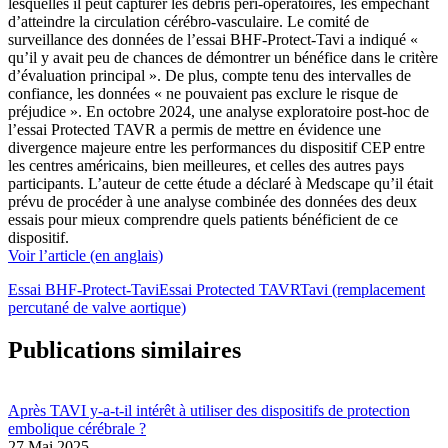
lesquelles il peut capturer les débris péri-opératoires, les empêchant
d’atteindre la circulation cérébro-vasculaire. Le comité de
surveillance des données de l’essai BHF-Protect-Tavi a indiqué «
qu’il y avait peu de chances de démontrer un bénéfice dans le critère
d’évaluation principal ». De plus, compte tenu des intervalles de
confiance, les données « ne pouvaient pas exclure le risque de
préjudice ». En octobre 2024, une analyse exploratoire post-hoc de
l’essai Protected TAVR a permis de mettre en évidence une
divergence majeure entre les performances du dispositif CEP entre
les centres américains, bien meilleures, et celles des autres pays
participants. L’auteur de cette étude a déclaré à Medscape qu’il était
prévu de procéder à une analyse combinée des données des deux
essais pour mieux comprendre quels patients bénéficient de ce
dispositif.
Voir l’article (en anglais)
Essai BHF-Protect-Tavi
Essai Protected TAVR
Tavi (remplacement
percutané de valve aortique)
Publications similaires
Après TAVI y-a-t-il intérêt à utiliser des dispositifs de protection
embolique cérébrale ?
27 Mai 2025