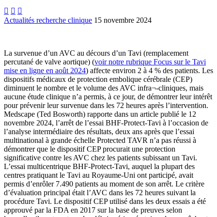



Actualités recherche clinique
15 novembre 2024
La survenue d’un AVC au décours d’un Tavi (remplacement
percutané de valve aortique) (
voir notre rubrique Focus sur le Tavi
mise en ligne en août 2024
) affecte environ 2 à 4 % des patients. Les
dispositifs médicaux de protection embolique cérébrale (CEP)
diminuent le nombre et le volume des AVC infra¬-cliniques, mais
aucune étude clinique n’a permis, à ce jour, de démontrer leur intérêt
pour prévenir leur survenue dans les 72 heures après l’intervention.
Medscape (Ted Bosworth) rapporte dans un article publié le 12
novembre 2024, l’arrêt de l’essai BHF-Protect-Tavi à l’occasion de
l’analyse intermédiaire des résultats, deux ans après que l’essai
multinational à grande échelle Protected TAVR n’a pas réussi à
démontrer que le dispositif CEP procurait une protection
significative contre les AVC chez les patients subissant un Tavi.
L’essai multicentrique BHF-Protect-Tavi, auquel la plupart des
centres pratiquant le Tavi au Royaume-Uni ont participé, avait
permis d’enrôler 7.490 patients au moment de son arrêt. Le critère
d’évaluation principal était l’AVC dans les 72 heures suivant la
procédure Tavi. Le dispositif CEP utilisé dans les deux essais a été
approuvé par la FDA en 2017 sur la base de preuves selon