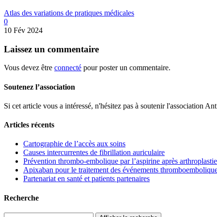
Atlas des variations de pratiques médicales
0
10 Fév 2024
Laissez
un commentaire
Vous devez être
connecté
pour poster un commentaire.
Soutenez l’association
Si cet article vous a intéressé, n'hésitez pas à soutenir l'associati
Articles récents
Cartographie de l’accès aux soins
Causes intercurrentes de fibrillation auriculaire
Prévention thrombo-embolique par l’aspirine après arthroplastie
Apixaban pour le traitement des événements thromboemboliques 
Partenariat en santé et patients partenaires
Recherche