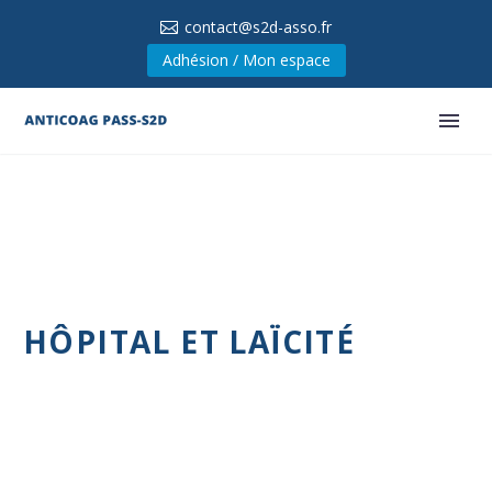
contact@s2d-asso.fr
Adhésion / Mon espace
HÔPITAL ET LAÏCITÉ