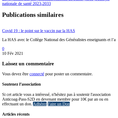
nationale de santé 2023-2033
Publications similaires
Covid 19 : le point sur le vaccin par la HAS
La HAS avec le Collège National des Généralistes enseignants et l’a
0
10 Fév 2021
L’activité physique, votre meilleure amie pour votre santé
Laissez
un commentaire
28 Avr 2025
Vous devez être
connecté
pour poster un commentaire.
Personnes âgées : la HAS recommande la vaccination contre le virus re
04 Juil 2024
Soutenez l’association
Recommandations de la HAS pour le répit des aidants
Si cet article vous a intéressé, n'hésitez pas à soutenir l'association
27 Juin 2024
Anticoag-Pass-S2D en devenant membre pour 10€ par an ou en
effectuant un don.
Adhérer
Faire un Don
Intérêt de la vaccination contre le zona au plan cardiovasculaire
13 Mai 2025
Articles récents