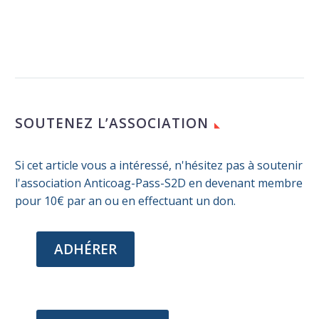
Patients, laboratoires
pharmaceutiques et autorités de
santé
Patients, laboratoires
SOUTENEZ L’ASSOCIATION
pharmaceutiques et autorités de
santé : comment la patient
centricity bouscule le rôle et la
Si cet article vous a intéressé, n'hésitez pas à soutenir
place de chacun…
l'association Anticoag-Pass-S2D en devenant membre
pour 10€ par an ou en effectuant un don.
ADHÉRER