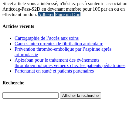
Si cet article vous a intéressé, n'hésitez pas à soutenir l'association
Anticoag-Pass-S2D en devenant membre pour 10€ par an ou en
effectuant un don.
Adhérer
Faire un Don
Articles récents
Cartographie de l’accès aux soins
Causes intercurrentes de fibrillation auriculaire
Prévention thrombo-embolique par l’aspirine après
arthroplastie
Apixaban pour le traitement des événements
thromboemboliques veineux chez les patients pédiatriques
Partenariat en santé et patients partenaires
Recherche
Afficher la recherche