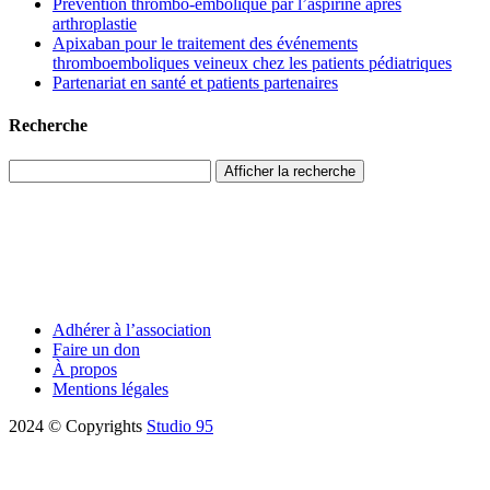
Prévention thrombo-embolique par l’aspirine après
arthroplastie
Apixaban pour le traitement des événements
thromboemboliques veineux chez les patients pédiatriques
Partenariat en santé et patients partenaires
Recherche
Afficher la recherche
Adhérer à l’association
Faire un don
À propos
Mentions légales
2024 © Copyrights
Studio 95