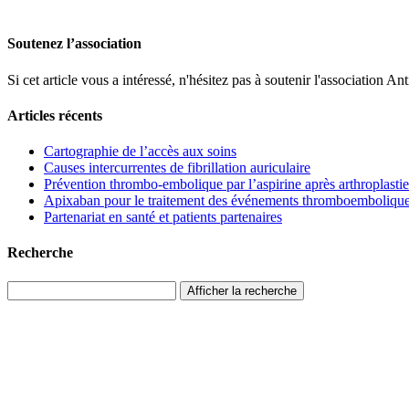
Soutenez l’association
Si cet article vous a intéressé, n'hésitez pas à soutenir l'associati
Articles récents
Cartographie de l’accès aux soins
Causes intercurrentes de fibrillation auriculaire
Prévention thrombo-embolique par l’aspirine après arthroplastie
Apixaban pour le traitement des événements thromboemboliques 
Partenariat en santé et patients partenaires
Recherche
Afficher la recherche