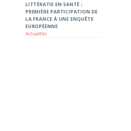
:
LITTÉRATIE EN SANTÉ :
première
PREMIÈRE PARTICIPATION DE
participation
LA FRANCE À UNE ENQUÊTE
de
EUROPÉENNE
la
Actualités
France
à
une
enquête
européenne