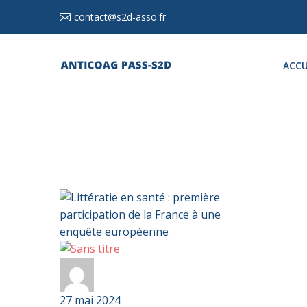
contact@s2d-asso.fr
ACCU
Littératie
Par
Anticoag Pass S2D
en
santé
27 mai 2024