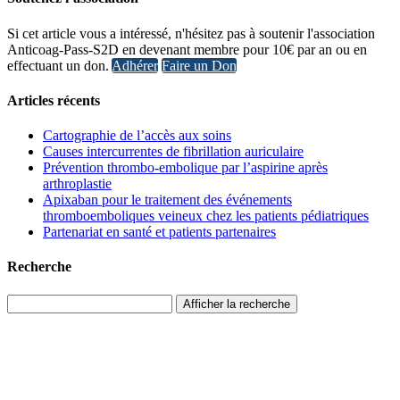
Si cet article vous a intéressé, n'hésitez pas à soutenir l'association
Anticoag-Pass-S2D en devenant membre pour 10€ par an ou en
effectuant un don.
Adhérer
Faire un Don
Articles récents
Cartographie de l’accès aux soins
Causes intercurrentes de fibrillation auriculaire
Prévention thrombo-embolique par l’aspirine après
arthroplastie
Apixaban pour le traitement des événements
thromboemboliques veineux chez les patients pédiatriques
Partenariat en santé et patients partenaires
Recherche
Afficher la recherche