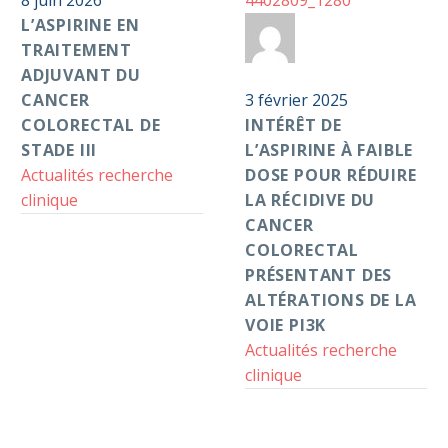
adjuvant
8 juin 2026
du
L’ASPIRINE EN
Intérêt
Par
Anticoag
cancer
TRAITEMENT
de
colorectal
ADJUVANT DU
l’aspirine
Pass S2D
de
CANCER
à
3 février 2025
stade
COLORECTAL DE
faible
INTÉRÊT DE
III
STADE III
dose
L’ASPIRINE À FAIBLE
Actualités recherche
pour
DOSE POUR RÉDUIRE
clinique
réduire
LA RÉCIDIVE DU
la
CANCER
récidive
COLORECTAL
du
PRÉSENTANT DES
cancer
ALTÉRATIONS DE LA
colorectal
VOIE PI3K
présentant
Actualités recherche
des
clinique
altérations
de