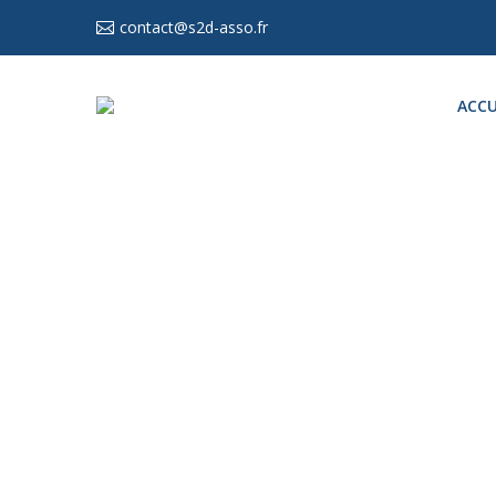
contact@s2d-asso.fr
ACCU