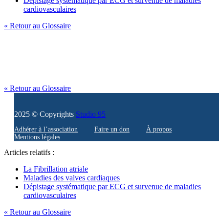
Dépistage systématique par ECG et survenue de maladies
cardiovasculaires
« Retour au Glossaire
« Retour au Glossaire
2025 © Copyrights
Studio 95
Adhérer à l’association
Faire un don
À propos
Mentions légales
Articles relatifs :
La Fibrillation atriale
Maladies des valves cardiaques
Dépistage systématique par ECG et survenue de maladies
cardiovasculaires
« Retour au Glossaire