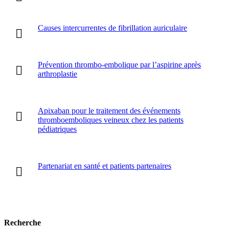
Causes intercurrentes de fibrillation auriculaire
Prévention thrombo-embolique par l’aspirine après
arthroplastie
Apixaban pour le traitement des événements
thromboemboliques veineux chez les patients
pédiatriques
Partenariat en santé et patients partenaires
Recherche