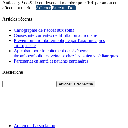
Anticoag-Pass-S2D en devenant membre pour 10€ par an ou en
effectuant un don.
Adhérer
Faire un Don
Articles récents
Cartographie de l’accès aux soins
Causes intercurrentes de fibrillation auriculaire
Prévention thrombo-embolique par l’aspirine après
arthroplastie
Apixaban pour le traitement des événements
thromboemboliques veineux chez les patients pédiatriques
Partenariat en santé et patients partenaires
Recherche
Afficher la recherche
Adhérer à l’association