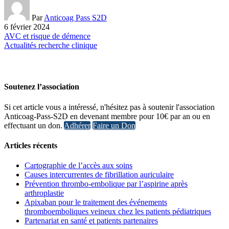
Par
Anticoag Pass S2D
6 février 2024
AVC et risque de démence
Actualités recherche clinique
Soutenez l’association
Si cet article vous a intéressé, n'hésitez pas à soutenir l'association
Anticoag-Pass-S2D en devenant membre pour 10€ par an ou en
effectuant un don.
Adhérer
Faire un Don
Articles récents
Cartographie de l’accès aux soins
Causes intercurrentes de fibrillation auriculaire
Prévention thrombo-embolique par l’aspirine après
arthroplastie
Apixaban pour le traitement des événements
thromboemboliques veineux chez les patients pédiatriques
Partenariat en santé et patients partenaires