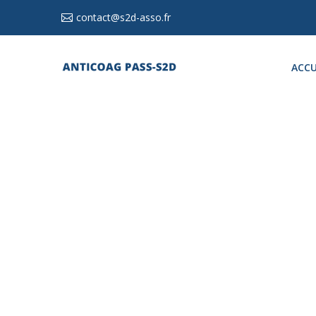
contact@s2d-asso.fr
ACCU