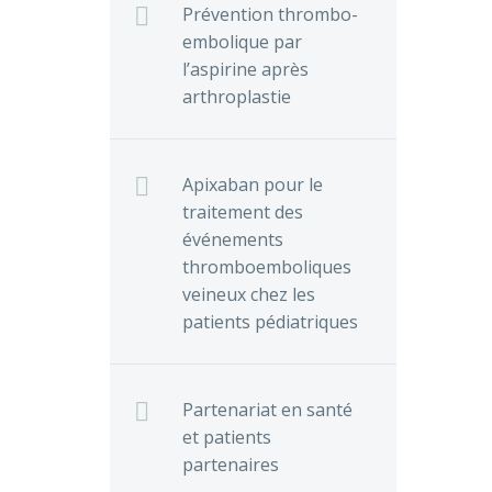
sur le
Prévention thrombo-
argé de
embolique par
ants
l’aspirine après
e la
arthroplastie
Apixaban pour le
traitement des
événements
thromboemboliques
veineux chez les
patients pédiatriques
Partenariat en santé
et patients
partenaires