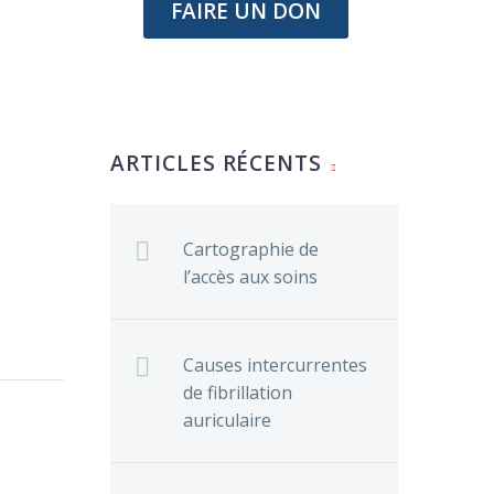
FAIRE UN DON
ARTICLES RÉCENTS
Cartographie de
l’accès aux soins
on de
Causes intercurrentes
 et des
de fibrillation
sur le
auriculaire
ants
on de
e la
 et des