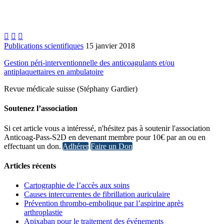



Publications scientifiques
15 janvier 2018
Gestion péri-interventionnelle des anticoagulants et/ou
antiplaquettaires en ambulatoire
Revue médicale suisse (Stéphany Gardier)
Soutenez l’association
Si cet article vous a intéressé, n'hésitez pas à soutenir l'association
Anticoag-Pass-S2D en devenant membre pour 10€ par an ou en
effectuant un don.
Adhérer
Faire un Don
Articles récents
Cartographie de l’accès aux soins
Causes intercurrentes de fibrillation auriculaire
Prévention thrombo-embolique par l’aspirine après
arthroplastie
Apixaban pour le traitement des événements