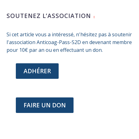
suivre son traitement dans la
0
SOUTENEZ L’ASSOCIATION
durée
28 Mar 2023
Relation entre insuffisance
rénale chronique et le
Si cet article vous a intéressé, n'hésitez pas à soutenir
fonctionnement cérébral
29 Juin 2026
l'association Anticoag-Pass-S2D en devenant membre
Hémodynamique et maladies
pour 10€ par an ou en effectuant un don.
cardio-vasculaires
0
03 Avr 2024
ADHÉRER
FAIRE UN DON