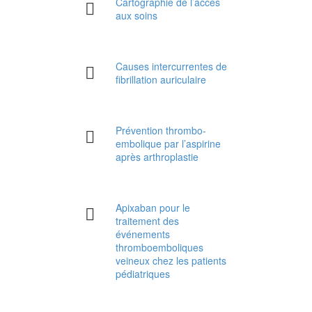
Cartographie de l’accès
aux soins
Causes intercurrentes de
fibrillation auriculaire
Prévention thrombo-
embolique par l’aspirine
après arthroplastie
as de
Apixaban pour le
ides
traitement des
as de
événements
ides
thromboemboliques
e par
veineux chez les patients
pédiatriques
typique :